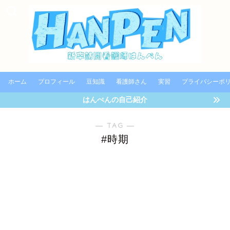
ホーム
プロフィール
豆知識
看護師さん
実習
プライバシーポ
はんぺんの自己紹介
― TAG ―
#時期