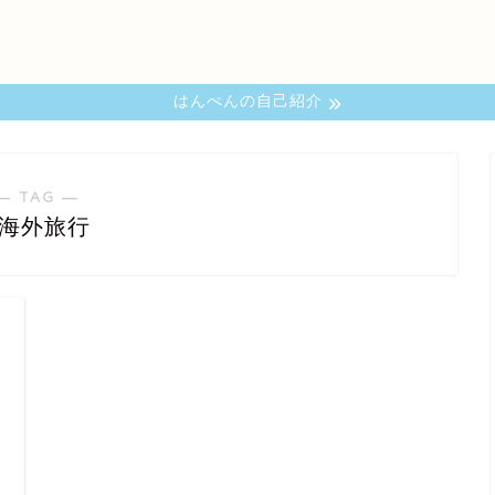
はんぺんの自己紹介
― TAG ―
#海外旅行