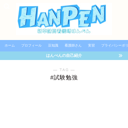
ホーム
プロフィール
豆知識
看護師さん
実習
プライバシーポ
はんぺんの自己紹介
― TAG ―
#試験勉強