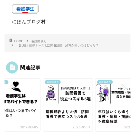
にほんブログ村
HOME
看護師さん
【比較】病棟ナースと訪問看護師、給料が高いのはどっち？
関連記事
師さん
看護師さん
看護師さん
護学生はいつまでバイ
病棟経験より大切！訪問
年収はいくら違う？
できる？
看護で役立つスキル5選
看護・病棟・施設の
を徹底解説
2019-08-05
2025-10-01
2025-0