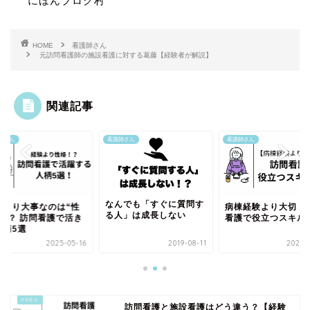
にほんブログ村
HOME
看護師さん
元訪問看護師の施設看護に対する葛藤【経験者が解説】
関連記事
師さん
看護師さん
看護師さん
なんでも「すぐに質問す
験より大事なのは“性
病棟経験より大切！
る人」は成長しない
”！？ 訪問看護で活き
看護で役立つスキル
人柄5選
2025-05-16
2019-08-11
2025-1
訪問看護と施設看護はどう違う？【経験