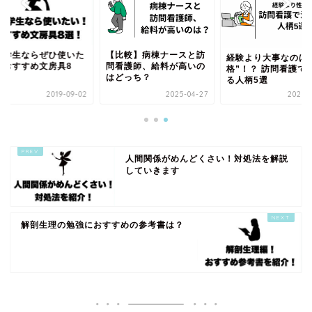
護学生ならぜひ使いた
【比較】病棟ナースと訪
経験より大事なのは
！おすすめ文房具8
問看護師、給料が高いの
格”！？ 訪問看護で
！
はどっち？
る人柄5選
2019-09-02
2025-04-27
2025-0
人間関係がめんどくさい！対処法を解説
していきます
解剖生理の勉強におすすめの参考書は？