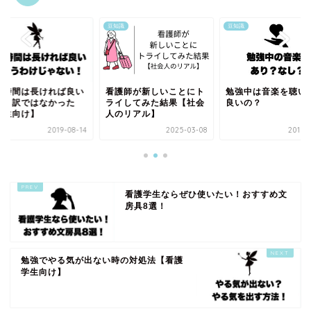
識
豆知識
豆知識
強時間は長ければ良い
看護師が新しいことにト
勉強中は音楽を聴い
いう訳ではなかった
ライしてみた結果【社会
良いの？
学生向け】
人のリアル】
2019-08-14
2025-03-08
2019-
看護学生ならぜひ使いたい！おすすめ文
房具8選！
勉強でやる気が出ない時の対処法【看護
学生向け】